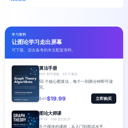
学习资料
让图论学习走出屏幕
可下载、适合备考的本文配套资料。
算法手册
PDF 和平装版，55 个算法
55 个核心图算法，每个一到两分钟即可读
完。
$19.99
$49
立即购买
图论大师课
PPTX，109 页幻灯片
九个模块的课程，从入门到面试水平。