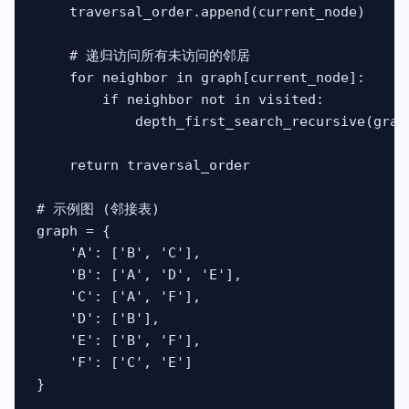
    traversal_order.append(current_node)

    # 递归访问所有未访问的邻居

    for neighbor in graph[current_node]:

        if neighbor not in visited:

            depth_first_search_recursive(grap
    return traversal_order

# 示例图 (邻接表)

graph = {

    'A': ['B', 'C'],

    'B': ['A', 'D', 'E'],

    'C': ['A', 'F'],

    'D': ['B'],

    'E': ['B', 'F'],

    'F': ['C', 'E']

}
