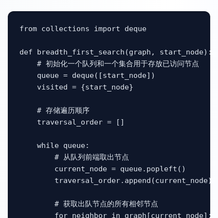
from collections import deque

def breadth_first_search(graph, start_node):

    # 初始化一个队列和一个集合用于存放已访问节点

    queue = deque([start_node])

    visited = {start_node}

    # 存储遍历顺序

    traversal_order = []

    while queue:

        # 从队列前端取出节点

        current_node = queue.popleft()

        traversal_order.append(current_node)

        # 获取出队节点的所有相邻节点

        for neighbor in graph[current_node]:
