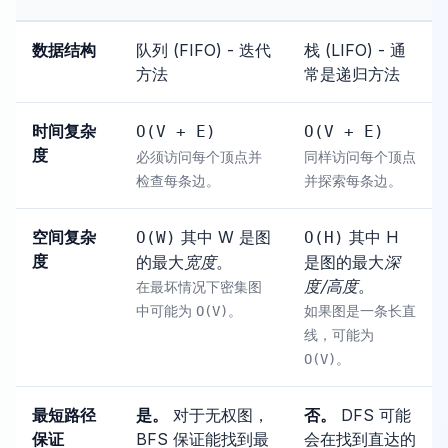
数据结构
队列 (FIFO) - 迭代
栈 (LIFO) - 通
方法
常是递归方法
时间复杂
O(V + E)
O(V + E)
度
必须访问每个顶点并
同样访问每个顶点
检查每条边。
并探索每条边。
空间复杂
其中 W 是图
其中 H
O(W)
O(H)
度
的最大
宽度
。
是图的最大
深
度/高度
。
在最坏情况下密集图
中可能为
。
如果图是一条长直
O(V)
线，可能为
。
O(V)
最短路径
是。
对于无权图，
否。
DFS 可能
保证
BFS 保证能找到最
会在找到直达的