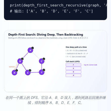
print(depth_first_search_recursive(graph, 'A')
# 输出: ['A', 'B', 'D', 'E', 'F', 'C']
在同一个图上的 DFS。它沿 A、B、D 深入，遇到死路后回溯并继
续，得到顺序 A、B、D、E、F、C。