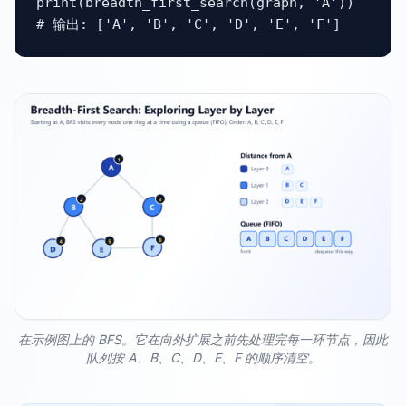
print(breadth_first_search(graph, 'A'))

# 输出: ['A', 'B', 'C', 'D', 'E', 'F']
在示例图上的 BFS。它在向外扩展之前先处理完每一环节点，因此
队列按 A、B、C、D、E、F 的顺序清空。