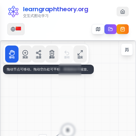
learngraphtheory.org
交互式图论学习
移动
添加
连接
删除
撤销
适应
Zoom Controls
+
−
112
%
重置缩放
居中
适应屏幕