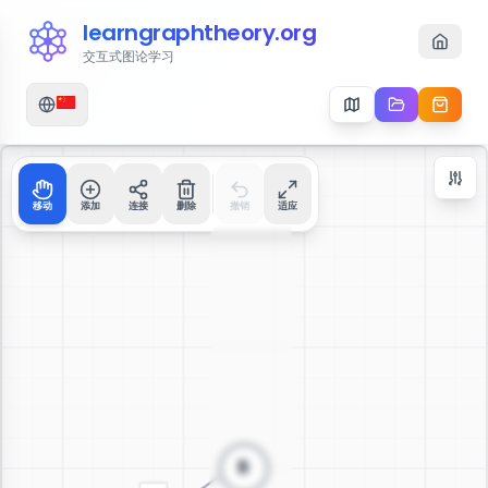
learngraphtheory.org
交互式图论学习
移动
添加
连接
删除
撤销
适应
Zoom Controls
+
−
112
%
重置缩放
居中
适应屏幕