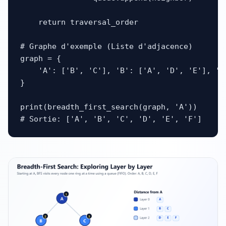
    return traversal_order

# Graphe d'exemple (Liste d'adjacence)

graph = {

    'A': ['B', 'C'], 'B': ['A', 'D', 'E'], 'C
}

print(breadth_first_search(graph, 'A'))

# Sortie: ['A', 'B', 'C', 'D', 'E', 'F']