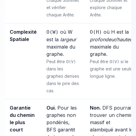
chaque Sommet
chaque Sommet et
et vérifier
explore chaque
chaque Arête.
Arête.
Complexité
où W
où H est la
O(W)
O(H)
Spatiale
est la
largeur
profondeur/hauteur
maximale du
maximale du
graphe.
graphe.
Peut être
Peut être
si le
O(V)
O(V)
dans les
graphe est une seule
graphes denses
longue ligne.
dans le pire des
cas.
Garantie
Oui.
Pour les
Non.
DFS pourrait
du chemin
graphes non
trouver un chemin
le plus
pondérés,
massif et
court
BFS garantit
alambiqué avant le