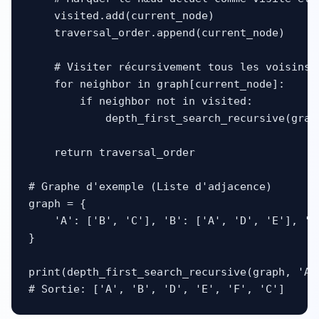
    visited.add(current_node)

    traversal_order.append(current_node)

    # Visiter récursivement tous les voisins n
    for neighbor in graph[current_node]:

        if neighbor not in visited:

            depth_first_search_recursive(grap
    return traversal_order

# Graphe d'exemple (Liste d'adjacence)

graph = {

    'A': ['B', 'C'], 'B': ['A', 'D', 'E'], 'C
}

print(depth_first_search_recursive(graph, 'A')
# Sortie: ['A', 'B', 'D', 'E', 'F', 'C']