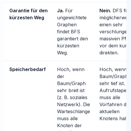
Garantie für den
Ja.
Für
Nein.
DFS find
kürzesten Weg
ungewichtete
möglicherwei
Graphen
einen sehr
findet BFS
verschlungen
garantiert den
massiven Pfa
kürzesten
vor dem kurz
Weg.
direkten.
Speicherbedarf
Hoch, wenn
Hoch, wenn d
der
Baum/Graph
Baum/Graph
sehr tief ist. D
sehr breit ist
Aufrufstapel
(z. B. soziales
muss alle
Netzwerk). Die
Vorfahren de
Warteschlange
aktuellen
muss alle
Knotens halte
Knoten der