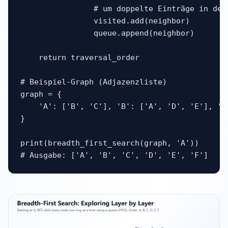
                # um doppelte Einträge in der
                visited.add(neighbor)

                queue.append(neighbor)

    return traversal_order

# Beispiel-Graph (Adjazenzliste)

graph = {

    'A': ['B', 'C'], 'B': ['A', 'D', 'E'], 'C
}

print(breadth_first_search(graph, 'A'))

# Ausgabe: ['A', 'B', 'C', 'D', 'E', 'F']