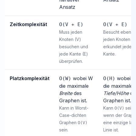
Ansatz
Zeitkomplexität
O(V + E)
O(V + E)
Muss jeden
Besucht ebenfal
Knoten (V)
jeden Knoten u
besuchen und
erkundet jede
jede Kante (E)
Kante.
überprüfen.
Platzkomplexität
wobei W
wobei H
O(W)
O(H)
die maximale
die maximale
Breite
des
Tiefe/Höhe
de
Graphen ist.
Graphen ist.
Kann in Worst-
Kann
sein,
O(V)
Case-dichten
wenn der Graph
Graphen
eine einzige la
O(V)
sein.
Linie ist.