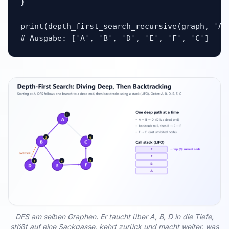
}

print(depth_first_search_recursive(graph, 'A')
# Ausgabe: ['A', 'B', 'D', 'E', 'F', 'C']
DFS am selben Graphen. Er taucht über A, B, D in die Tiefe,
stößt auf eine Sackgasse, kehrt zurück und macht weiter, was