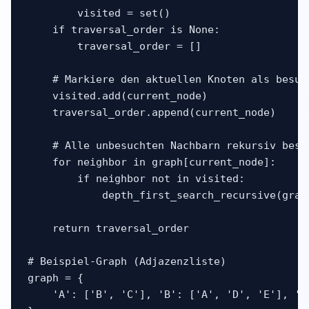
        visited = set()

    if traversal_order is None:

        traversal_order = []

    # Markiere den aktuellen Knoten als besuch
    visited.add(current_node)

    traversal_order.append(current_node)

    # Alle unbesuchten Nachbarn rekursiv besuc
    for neighbor in graph[current_node]:

        if neighbor not in visited:

            depth_first_search_recursive(grap
    return traversal_order

# Beispiel-Graph (Adjazenzliste)

graph = {

    'A': ['B', 'C'], 'B': ['A', 'D', 'E'], 'C