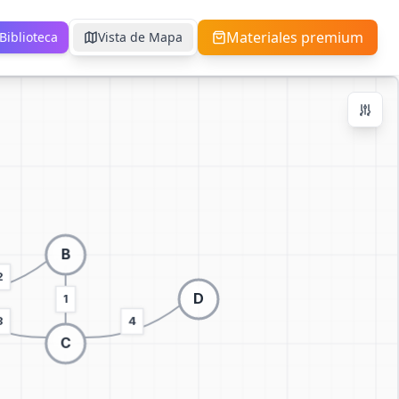
Materiales premium
Biblioteca
Vista de Mapa
Zoom Controls
Ctrl + / -
+
−
100
%
Reiniciar Zoom
Centrar
Ajustar a Pantalla
Cambiar a visualización 3D