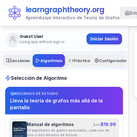
learngraphtheory.org
Ini
Aprendizaje Interactivo de Teoría de Grafos
Guest User
Iniciar Sesión
Using app without sign in
Algoritmos
Lecciones
Práctica
Configuración
Selección de Algoritmo
RECURSOS DE ESTUDIO
Lleva la teoría de grafos más allá de la
pantalla
Manual de algoritmos
$19.99
$49
55 algoritmos de grafos esenciales, cada uno de
uno o dos minutos de lectura.