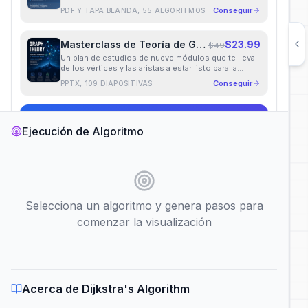
Conseguir
PDF Y TAPA BLANDA, 55 ALGORITMOS
Masterclass de Teoría de Grafos
$23.99
$49
Un plan de estudios de nueve módulos que te lleva
de los vértices y las aristas a estar listo para la
entrevista.
Conseguir
PPTX, 109 DIAPOSITIVAS
Llévate ambos por $29.99
$98
Ejecución de Algoritmo
Descarga inmediata
·
Acceso de por vida
Categoría de Algoritmo
Selecciona un algoritmo y genera pasos para
comenzar la visualización
Elegir Algoritmo
Acerca de Dijkstra's Algorithm
Dijkstra's Algorithm