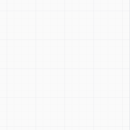
Zoom
:
Ctrl + / -
Reset
:
Ctrl + 0
Toggle
:
Ctrl + Shift + Z