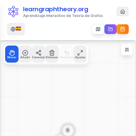
learngraphtheory.org
Aprendizaje Interactivo de Teoría de Grafos
Mover
Añadir
Conectar
Eliminar
Deshacer
Ajustar
Zoom Controls
+
−
112
%
Reiniciar Zoom
Centrar
Ajustar a Pantalla