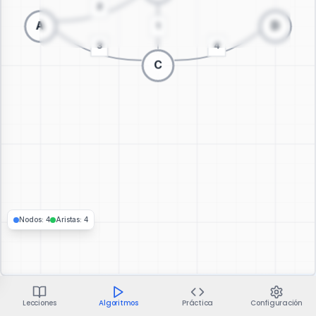
Cambiar a visualización 3D
Nodos
:
4
Aristas
:
4
Lecciones
Algoritmos
Práctica
Configuración