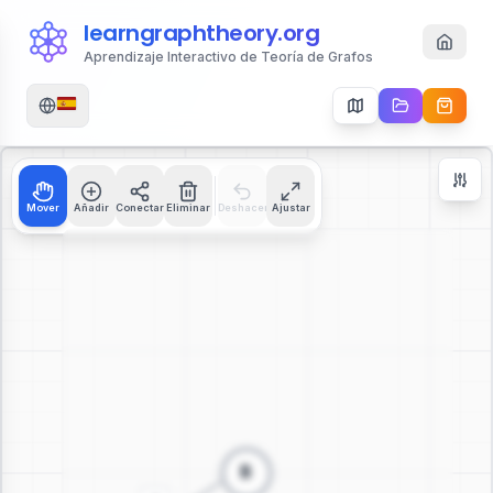
learngraphtheory.org
Aprendizaje Interactivo de Teoría de Grafos
Mover
Añadir
Conectar
Eliminar
Deshacer
Ajustar
Zoom Controls
+
−
112
%
Reiniciar Zoom
Centrar
Ajustar a Pantalla