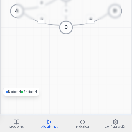
Cambiar a visualización 3D
Nodos
:
4
Aristas
:
4
Lecciones
Algoritmos
Práctica
Configuración