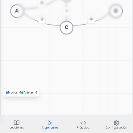
Cambiar a visualización 3D
Nodos
:
4
Aristas
:
4
Lecciones
Algoritmos
Práctica
Configuración