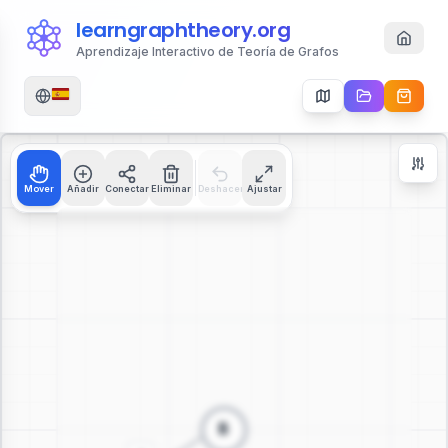
learngraphtheory.org
Aprendizaje Interactivo de Teoría de Grafos
Mover
Añadir
Conectar
Eliminar
Deshacer
Ajustar
Zoom Controls
+
−
112
%
Reiniciar Zoom
Centrar
Ajustar a Pantalla