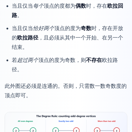
当且仅当
每个
顶点的度都为
偶数
时，存在
欧拉回
路
。
当且仅当
恰好两个
顶点的度为
奇数
时，存在开放
的
欧拉路径
，且必须从其中一个开始、在另一个
结束。
若
超过两个
顶点的度为奇数，则
不存在
欧拉路
径。
此外图还必须是连通的。否则，只需数一数奇数度的
顶点即可。