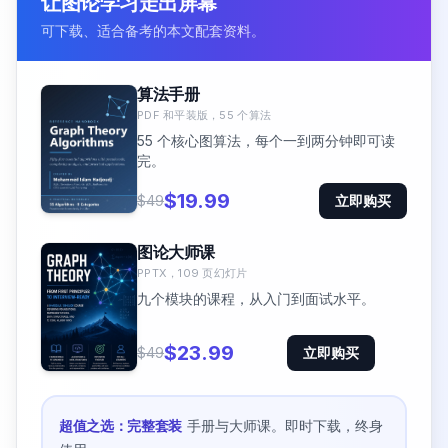
让图论学习走出屏幕
可下载、适合备考的本文配套资料。
算法手册
PDF 和平装版，55 个算法
55 个核心图算法，每个一到两分钟即可读
完。
$19.99
$49
立即购买
图论大师课
PPTX，109 页幻灯片
九个模块的课程，从入门到面试水平。
$23.99
$49
立即购买
超值之选：完整套装
手册与大师课。即时下载，终身