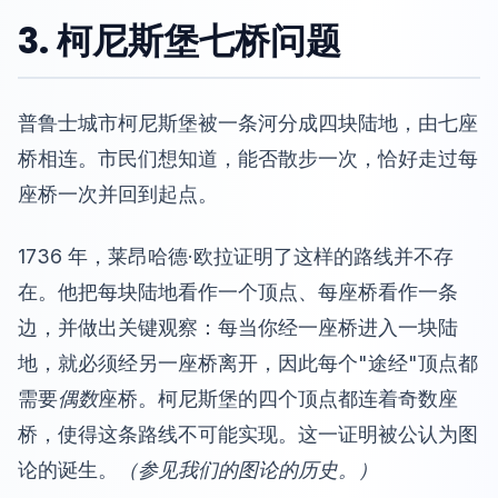
3. 柯尼斯堡七桥问题
普鲁士城市柯尼斯堡被一条河分成四块陆地，由七座
桥相连。市民们想知道，能否散步一次，恰好走过每
座桥一次并回到起点。
1736 年，莱昂哈德·欧拉证明了这样的路线并不存
在。他把每块陆地看作一个顶点、每座桥看作一条
边，并做出关键观察：每当你经一座桥进入一块陆
地，就必须经另一座桥离开，因此每个"途经"顶点都
需要
偶数
座桥。柯尼斯堡的四个顶点都连着奇数座
桥，使得这条路线不可能实现。这一证明被公认为图
论的诞生。
（参见我们的
图论的历史
。）