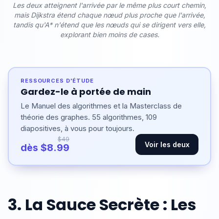
Les deux atteignent l'arrivée par le même plus court chemin,
mais Dijkstra étend chaque nœud plus proche que l'arrivée,
tandis qu'A* n'étend que les nœuds qui se dirigent vers elle,
explorant bien moins de cases.
RESSOURCES D'ÉTUDE
Gardez-le à portée de main
Le Manuel des algorithmes et la Masterclass de
théorie des graphes. 55 algorithmes, 109
diapositives, à vous pour toujours.
$49
Voir les deux
dès $8.99
3. La Sauce Secrète : Les