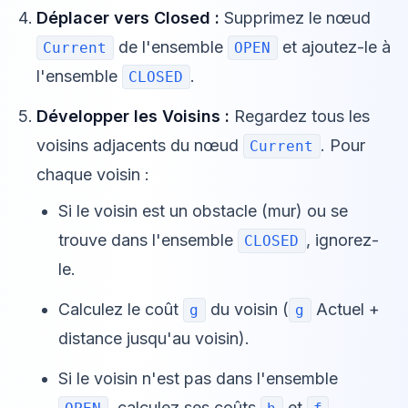
Déplacer vers Closed :
Supprimez le nœud
de l'ensemble
et ajoutez-le à
Current
OPEN
l'ensemble
.
CLOSED
Développer les Voisins :
Regardez tous les
voisins adjacents du nœud
. Pour
Current
chaque voisin :
Si le voisin est un obstacle (mur) ou se
trouve dans l'ensemble
, ignorez-
CLOSED
le.
Calculez le coût
du voisin (
Actuel +
g
g
distance jusqu'au voisin).
Si le voisin n'est pas dans l'ensemble
, calculez ses coûts
et
,