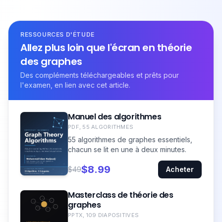
RESSOURCES D'ÉTUDE
Allez plus loin que l'écran en théorie
des graphes
Des compléments téléchargeables et prêts pour
l'examen, en lien avec cet article.
Manuel des algorithmes
PDF, 55 ALGORITHMES
55 algorithmes de graphes essentiels,
chacun se lit en une à deux minutes.
$8.99
$49
Acheter
Masterclass de théorie des
graphes
PPTX, 109 DIAPOSITIVES