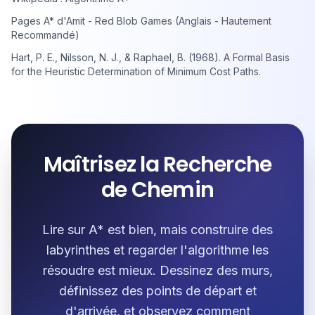
Pages A* d'Amit - Red Blob Games (Anglais - Hautement
Recommandé)
Hart, P. E., Nilsson, N. J., & Raphael, B. (1968). A Formal Basis
for the Heuristic Determination of Minimum Cost Paths.
Maîtrisez la Recherche
de Chemin
Lire sur A* est bien, mais construire des
labyrinthes et regarder l'algorithme les
résoudre est mieux. Dessinez des murs,
définissez des points de départ et
d'arrivée, et observez comment