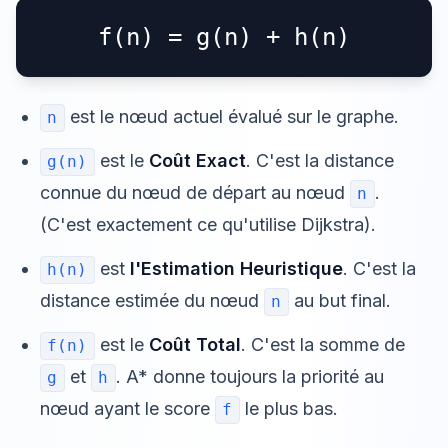
f(n) = g(n) + h(n)
est le nœud actuel évalué sur le graphe.
n
est le
Coût Exact
. C'est la distance
g(n)
connue du nœud de départ au nœud
.
n
(C'est exactement ce qu'utilise Dijkstra).
est
l'Estimation Heuristique
. C'est la
h(n)
distance estimée du nœud
au but final.
n
est le
Coût Total
. C'est la somme de
f(n)
et
. A* donne toujours la priorité au
g
h
nœud ayant le score
le plus bas.
f