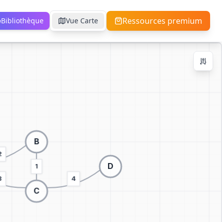
Ressources premium
Bibliothèque
Vue Carte
Contrôles de Zoom
Ctrl + / -
+
−
100
%
Réinitialiser
Centrer
Ajuster à l'Écran
Passer à la visualisation 3D