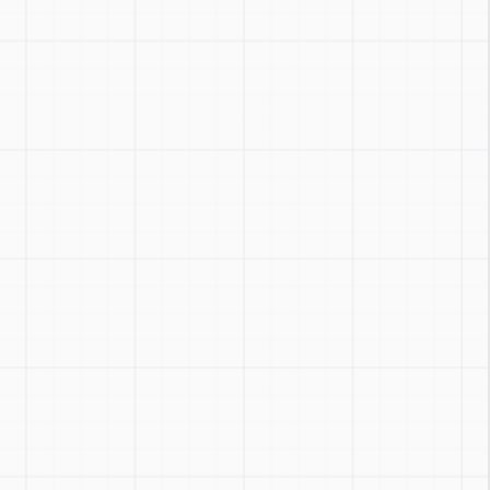
Zoom
:
Ctrl + / -
Réinitialiser
:
Ctrl + 0
Basculer
:
Ctrl + Shift + Z