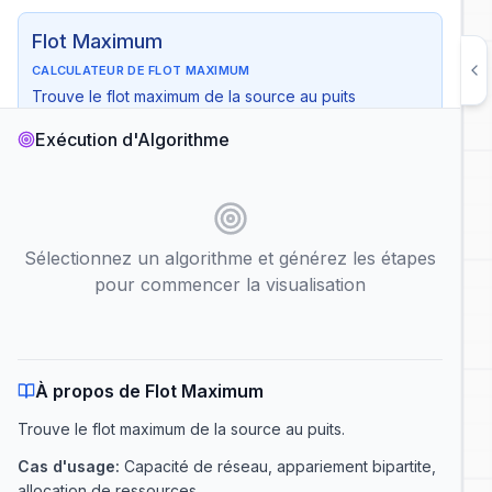
Flot Maximum
CALCULATEUR DE FLOT MAXIMUM
Trouve le flot maximum de la source au puits
Temps
:
O(VE²)
Exécution d'Algorithme
Espace
:
O(V²)
Cas d'usage
:
Capacité de réseau, appariement bipartite,
allocation de ressources
Nœud de Départ :
Nœud d'Arrivée :
Sélectionnez un algorithme et générez les étapes
pour commencer la visualisation
Lecture automatique
Afficher la complexité
Générer les Étapes de l'Algorithme
À propos de Flot Maximum
Trouve le flot maximum de la source au puits
.
Cas d'usage
:
Capacité de réseau, appariement bipartite,
allocation de ressources