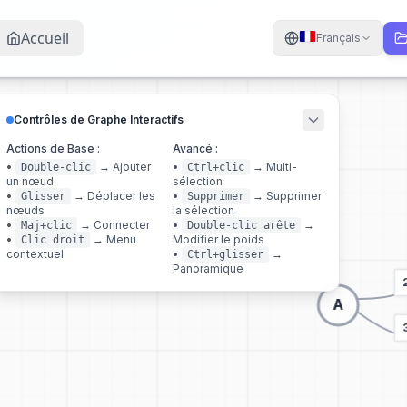
Accueil
Français
Contrôles de Graphe Interactifs
Actions de Base :
Avancé :
•
→
Ajouter
•
→
Multi-
Double-clic
Ctrl+clic
un nœud
sélection
•
→
Déplacer les
•
→
Supprimer
Glisser
Supprimer
nœuds
la sélection
•
→
Connecter
•
→
Maj+clic
Double-clic arête
•
→
Menu
Modifier le poids
Clic droit
contextuel
•
→
Ctrl+glisser
Panoramique