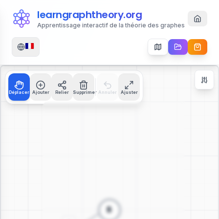
learngraphtheory.org
Apprentissage interactif de la théorie des graphes
Déplacer
Ajouter
Relier
Supprimer
Annuler
Ajuster
Contrôles de Zoom
+
−
112
%
Réinitialiser
Centrer
Ajuster à l'Écran