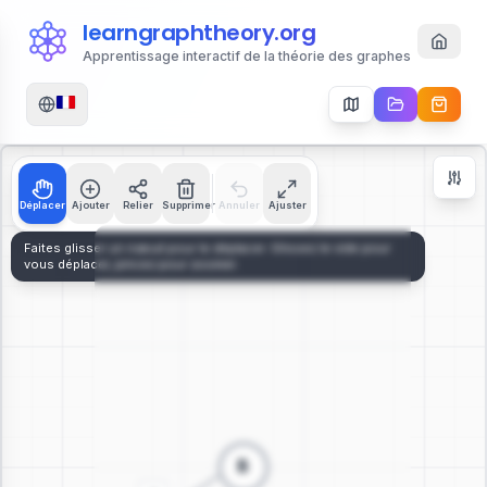
learngraphtheory.org
Apprentissage interactif de la théorie des graphes
Déplacer
Ajouter
Relier
Supprimer
Annuler
Ajuster
Contrôles de Zoom
+
−
112
%
Réinitialiser
Centrer
Ajuster à l'Écran