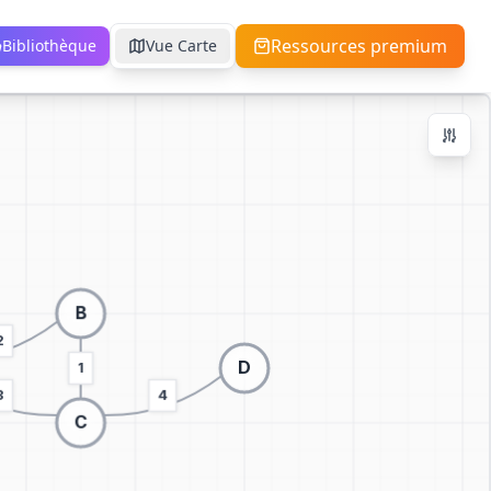
Ressources premium
Bibliothèque
Vue Carte
Contrôles de Zoom
Ctrl + / -
+
−
100
%
Réinitialiser
Centrer
Ajuster à l'Écran
Passer à la visualisation 3D