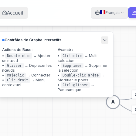
Accueil
Français
Contrôles de Graphe Interactifs
Actions de Base :
Avancé :
•
→
Ajouter
•
→
Multi-
Double-clic
Ctrl+clic
un nœud
sélection
•
→
Déplacer les
•
→
Supprimer
Glisser
Supprimer
nœuds
la sélection
•
→
Connecter
•
→
Maj+clic
Double-clic arête
•
→
Menu
Modifier le poids
Clic droit
contextuel
•
→
Ctrl+glisser
Panoramique