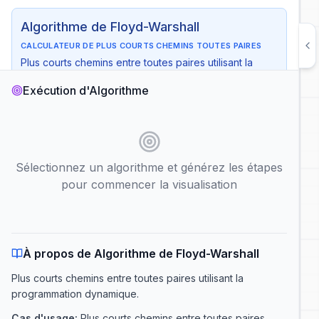
Algorithme de Floyd-Warshall
CALCULATEUR DE PLUS COURTS CHEMINS TOUTES PAIRES
Plus courts chemins entre toutes paires utilisant la
programmation dynamique
Exécution d'Algorithme
Temps
:
O(V³)
Espace
:
O(V²)
Cas d'usage
:
Plus courts chemins entre toutes paires,
fermeture transitive
Sélectionnez un algorithme et générez les étapes
Nœud de Départ :
Nœud d'Arrivée :
pour commencer la visualisation
Lecture automatique
Afficher la complexité
Générer les Étapes de l'Algorithme
À propos de Algorithme de Floyd-Warshall
Plus courts chemins entre toutes paires utilisant la
programmation dynamique
.
Cas d'usage
:
Plus courts chemins entre toutes paires,