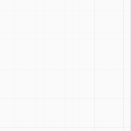
Zoom
:
Ctrl + / -
Réinitialiser
:
Ctrl + 0
Basculer
:
Ctrl + Shift + Z