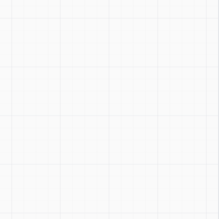
Zoom
:
Ctrl + / -
Réinitialiser
:
Ctrl + 0
Basculer
:
Ctrl + Shift + Z