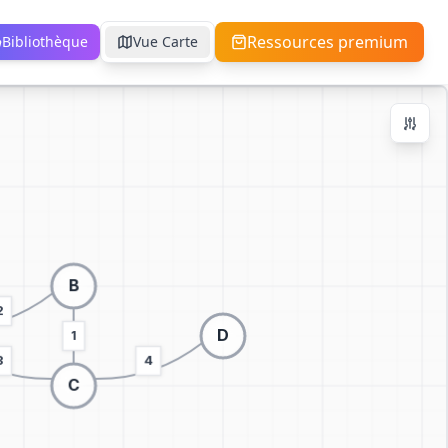
Ressources premium
Bibliothèque
Vue Carte
Contrôles de Zoom
Ctrl + / -
+
−
100
%
Réinitialiser
Centrer
Ajuster à l'Écran
Passer à la visualisation 3D