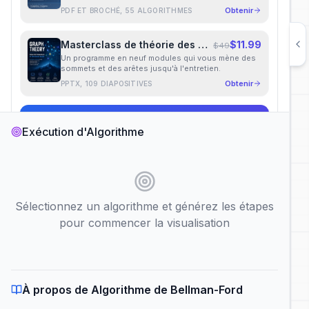
Obtenir
PDF ET BROCHÉ, 55 ALGORITHMES
Masterclass de théorie des graphes
$11.99
$49
Un programme en neuf modules qui vous mène des
sommets et des arêtes jusqu'à l'entretien.
Obtenir
PPTX, 109 DIAPOSITIVES
Les deux pour $13.99
$98
Exécution d'Algorithme
Téléchargement immédiat
·
Accès à vie
Catégorie d'Algorithme :
Sélectionnez un algorithme et générez les étapes
pour commencer la visualisation
Choisir un Algorithme :
À propos de Algorithme de Bellman-Ford
Algorithme de Bellman-Ford