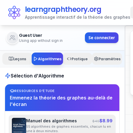
learngraphtheory.org
Apprentissage interactif de la théorie des graphes
Guest User
Se connecter
Using app without sign in
Algorithmes
Leçons
Pratique
Paramètres
Sélection d'Algorithme
RESSOURCES D'ÉTUDE
Emmenez la théorie des graphes au-delà de
l'écran
Manuel des algorithmes
$8.99
$49
55 algorithmes de graphes essentiels, chacun lu en
une à deux minutes.