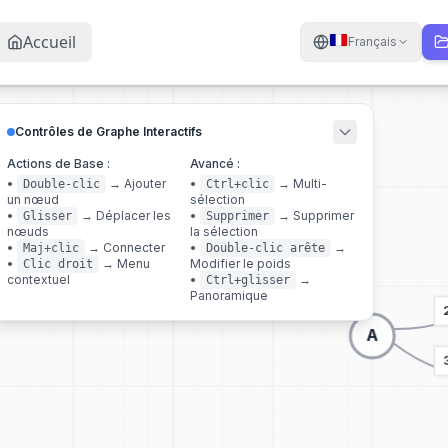
Accueil
Français
Contrôles de Graphe Interactifs
Actions de Base :
Avancé :
•
→
Ajouter
•
→
Multi-
Double-clic
Ctrl+clic
un nœud
sélection
•
→
Déplacer les
•
→
Supprimer
Glisser
Supprimer
nœuds
la sélection
•
→
Connecter
•
→
Maj+clic
Double-clic arête
•
→
Menu
Modifier le poids
Clic droit
contextuel
•
→
Ctrl+glisser
Panoramique