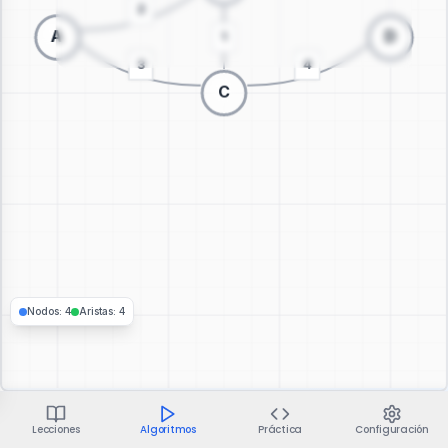
Cambiar a visualización 3D
Nodos
:
4
Aristas
:
4
Lecciones
Algoritmos
Práctica
Configuración