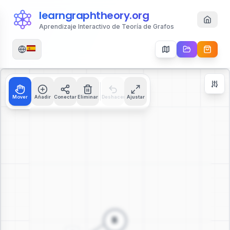
learngraphtheory.org
Aprendizaje Interactivo de Teoría de Grafos
Mover
Añadir
Conectar
Eliminar
Deshacer
Ajustar
Zoom Controls
+
−
112
%
Reiniciar Zoom
Centrar
Ajustar a Pantalla