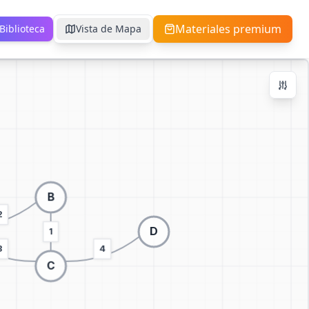
Materiales premium
Biblioteca
Vista de Mapa
Zoom Controls
Ctrl + / -
+
−
100
%
Reiniciar Zoom
Centrar
Ajustar a Pantalla
Cambiar a visualización 3D