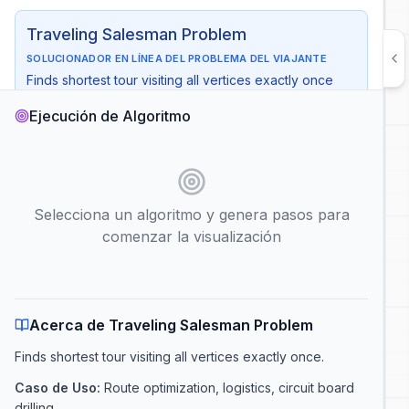
Traveling Salesman Problem
SOLUCIONADOR EN LÍNEA DEL PROBLEMA DEL VIAJANTE
Finds shortest tour visiting all vertices exactly once
Tiempo
:
O(n² × 2ⁿ)
Ejecución de Algoritmo
Espacio
:
O(n × 2ⁿ)
Caso de Uso
:
Route optimization, logistics, circuit board
drilling
Nodo Inicial
Selecciona un algoritmo y genera pasos para
comenzar la visualización
Reproducción Automática
Mostrar Complejidad
Generar Pasos
Acerca de Traveling Salesman Problem
Finds shortest tour visiting all vertices exactly once
.
Caso de Uso
:
Route optimization, logistics, circuit board
drilling