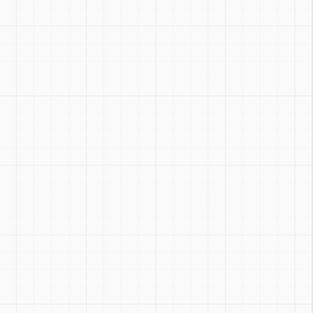
Zoom
:
Ctrl + / -
Reset
:
Ctrl + 0
Toggle
:
Ctrl + Shift + Z