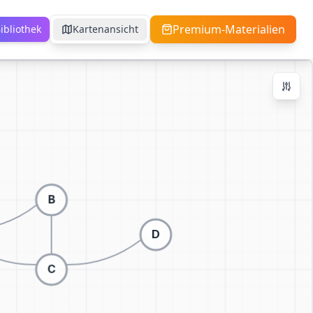
Premium-Materialien
ibliothek
Kartenansicht
 Controls
Ctrl + / -
+
−
100
%
Zoom zurücksetzen
Zentrieren
An Bildschirm anpassen
Zur 3D-Visualisierung wechseln