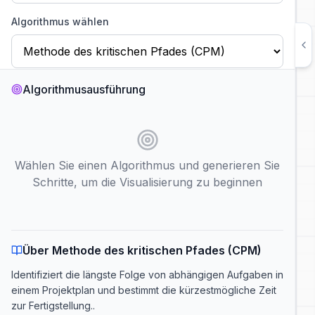
Algorithmus wählen
Algorithmusausführung
Methode des kritischen Pfades (CPM)
RECHNER FÜR DEN KRITISCHEN PFAD
Identifiziert die längste Folge von abhängigen
Aufgaben in einem Projektplan und bestimmt die
kürzestmögliche Zeit zur Fertigstellung.
Wählen Sie einen Algorithmus und generieren Sie
Zeit
:
O(V + E)
Schritte, um die Visualisierung zu beginnen
Speicher
:
O(V)
Anwendungsfall
:
Projektplanung und Identifizierung von
Engpässen.
Über Methode des kritischen Pfades (CPM)
Startknoten
Identifiziert die längste Folge von abhängigen Aufgaben in
einem Projektplan und bestimmt die kürzestmögliche Zeit
Automatisch abspielen
Komplexität anzeigen
zur Fertigstellung.
.