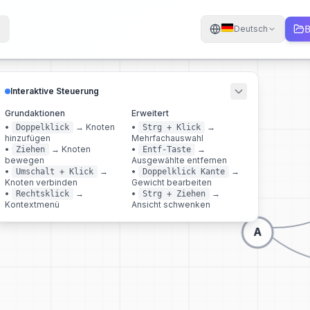
B
Deutsch
Interaktive Steuerung
Grundaktionen
Erweitert
•
→
Knoten
•
→
Doppelklick
Strg + Klick
Zoom
hinzufügen
Mehrfachauswahl
•
→
Knoten
•
→
Ziehen
Entf-Taste
bewegen
Ausgewählte entfernen
•
→
•
→
Umschalt + Klick
Doppelklick Kante
Knoten verbinden
Gewicht bearbeiten
•
→
•
→
Rechtsklick
Strg + Ziehen
Kontextmenü
Ansicht schwenken