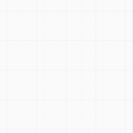
m
:
Ctrl + / -
t
:
Ctrl + 0
le
:
Ctrl + Shift + Z