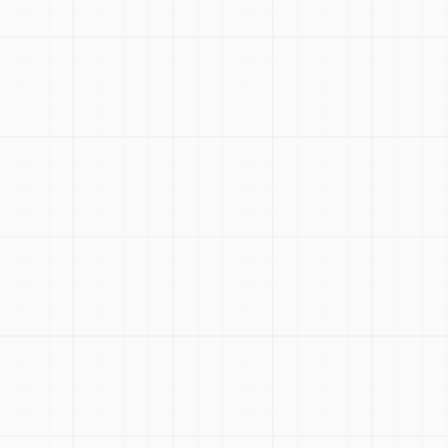
Zoo
Rese
Togg