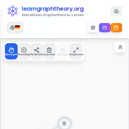
learngraphtheory.org
Interaktives Graphentheorie-Lernen
Bewegen
Hinzufügen
Verbinden
Löschen
Rückgängig
Anpassen
Zoom Controls
+
−
112
%
Zoom zurücksetzen
Zentrieren
An Bildschirm anpassen