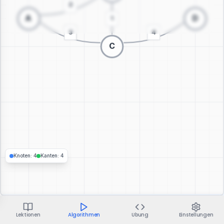
Zur 3D-Visualisierung wechseln
Knoten
:
4
Kanten
:
4
Lektionen
Algorithmen
Übung
Einstellungen