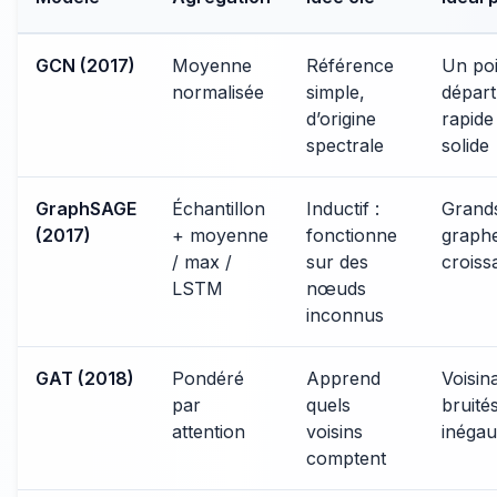
GCN (2017)
Moyenne
Référence
Un poi
normalisée
simple,
départ
d’origine
rapide
spectrale
solide
GraphSAGE
Échantillon
Inductif :
Grand
(2017)
+ moyenne
fonctionne
graph
/ max /
sur des
croiss
LSTM
nœuds
inconnus
GAT (2018)
Pondéré
Apprend
Voisin
par
quels
bruité
attention
voisins
inéga
comptent