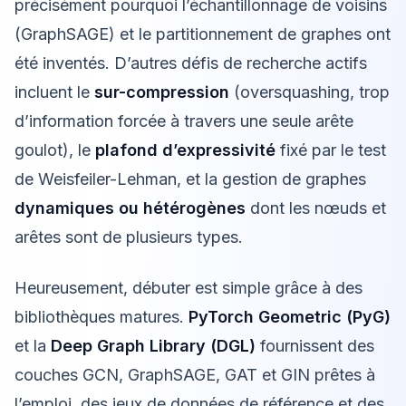
précisément pourquoi l’échantillonnage de voisins
(GraphSAGE) et le partitionnement de graphes ont
été inventés. D’autres défis de recherche actifs
incluent le
sur-compression
(oversquashing, trop
d’information forcée à travers une seule arête
goulot), le
plafond d’expressivité
fixé par le test
de Weisfeiler-Lehman, et la gestion de graphes
dynamiques ou hétérogènes
dont les nœuds et
arêtes sont de plusieurs types.
Heureusement, débuter est simple grâce à des
bibliothèques matures.
PyTorch Geometric (PyG)
et la
Deep Graph Library (DGL)
fournissent des
couches GCN, GraphSAGE, GAT et GIN prêtes à
l’emploi, des jeux de données de référence et des