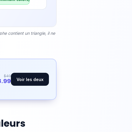
e contient un triangle, il ne
$49
Voir les deux
8.99
leurs