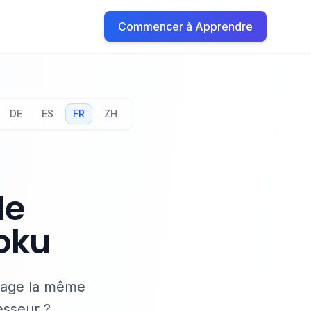
Commencer à Apprendre
DE
ES
FR
ZH
de
oku
rtage la même
esseur ?