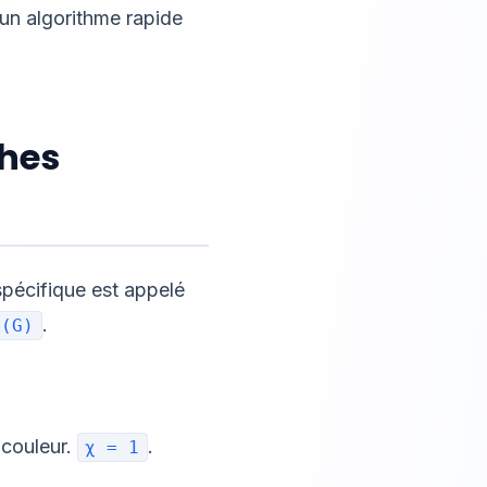
ucun algorithme rapide
phes
pécifique est appelé
.
χ(G)
couleur.
.
χ = 1