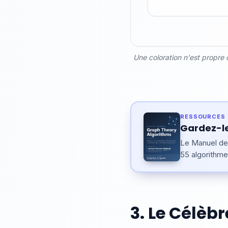
Une coloration n'est propre 
RESSOURCES 
Gardez-le
Le Manuel des
55 algorithme
3. Le Célèb