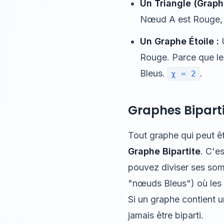
Un Triangle (Graph
Nœud A est Rouge, l
Un Graphe Étoile :
U
Rouge. Parce que le
Bleus.
.
χ = 2
Graphes Bipart
Tout graphe qui peut êt
Graphe Bipartite
. C'e
pouvez diviser ses so
"nœuds Bleus") où les a
Si un graphe contient 
jamais être biparti.