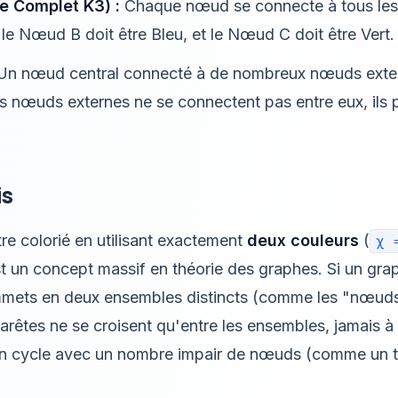
e Complet K3) :
Chaque nœud se connecte à tous les
e Nœud B doit être Bleu, et le Nœud C doit être Vert
n nœud central connecté à de nombreux nœuds extern
s nœuds externes ne se connectent pas entre eux, ils 
is
re colorié en utilisant exactement
deux couleurs
(
χ 
st un concept massif en théorie des graphes. Si un grap
mmets en deux ensembles distincts (comme les "nœuds
rêtes ne se croisent qu'entre les ensembles, jamais à l
un cycle avec un nombre impair de nœuds (comme un tri