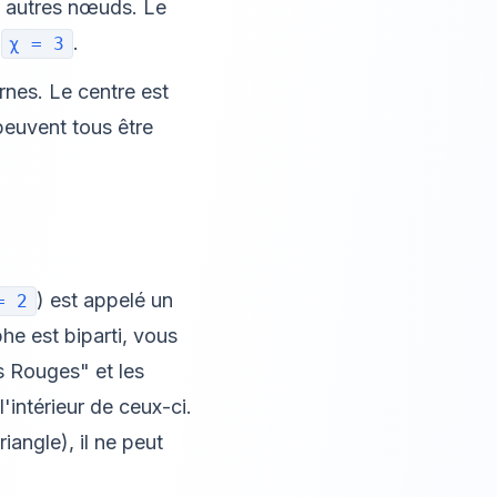
 autres nœuds. Le
.
.
χ = 3
es. Le centre est
peuvent tous être
) est appelé un
= 2
he est biparti, vous
 Rouges" et les
'intérieur de ceux-ci.
angle), il ne peut