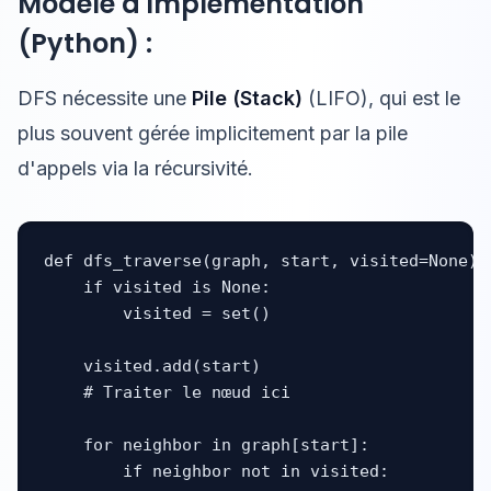
Modèle d'Implémentation
(Python) :
DFS nécessite une
Pile (Stack)
(LIFO), qui est le
plus souvent gérée implicitement par la pile
d'appels via la récursivité.
def dfs_traverse(graph, start, visited=None):

    if visited is None:

        visited = set()

    visited.add(start)

    # Traiter le nœud ici

    for neighbor in graph[start]:

        if neighbor not in visited:
