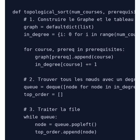
def topological_sort(num_courses, prerequisite
    # 1. Construire le Graphe et le tableau de
    graph = defaultdict(list)

    in_degree = {i: 0 for i in range(num_cours
    for course, prereq in prerequisites:

        graph[prereq].append(course)

        in_degree[course] += 1

    # 2. Trouver tous les nœuds avec un degré
    queue = deque([node for node in in_degree
    top_order = []

    # 3. Traiter la file

    while queue:

        node = queue.popleft()

        top_order.append(node)
