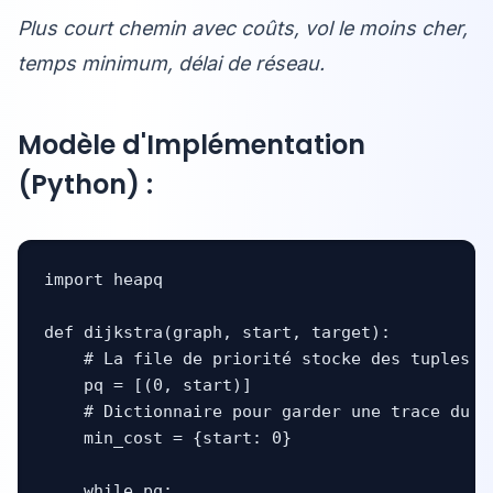
Plus court chemin avec coûts, vol le moins cher,
temps minimum, délai de réseau.
Modèle d'Implémentation
(Python) :
import heapq

def dijkstra(graph, start, target):

    # La file de priorité stocke des tuples (t
    pq = [(0, start)]

    # Dictionnaire pour garder une trace du c
    min_cost = {start: 0}

    while pq:
