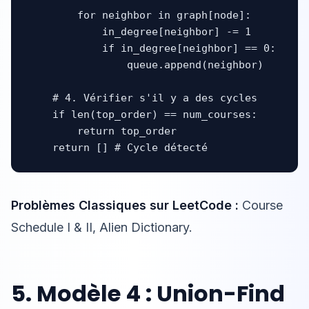
        for neighbor in graph[node]:

            in_degree[neighbor] -= 1

            if in_degree[neighbor] == 0:

                queue.append(neighbor)

    # 4. Vérifier s'il y a des cycles

    if len(top_order) == num_courses:

        return top_order

    return [] # Cycle détecté
Problèmes Classiques sur LeetCode :
Course
Schedule I & II, Alien Dictionary.
5. Modèle 4 : Union-Find