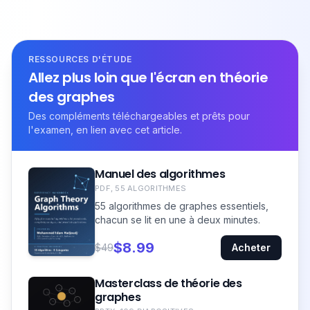
RESSOURCES D'ÉTUDE
Allez plus loin que l'écran en théorie
des graphes
Des compléments téléchargeables et prêts pour
l'examen, en lien avec cet article.
Manuel des algorithmes
PDF, 55 ALGORITHMES
55 algorithmes de graphes essentiels,
chacun se lit en une à deux minutes.
$8.99
$49
Acheter
Masterclass de théorie des
graphes