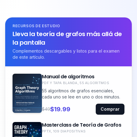
RECURSOS DE ESTUDIO
Lleva la teoría de grafos más allá de
la pantalla
Complementos descargables y listos para el examen
de este artículo.
Manual de algoritmos
PDF Y TAPA BLANDA, 55 ALGORITMOS
55 algoritmos de grafos esenciales,
cada uno se lee en uno o dos minutos.
$19.99
$49
Comprar
Masterclass de Teoría de Grafos
PPTX, 109 DIAPOSITIVAS