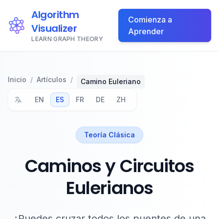
Algorithm
Comienza a
Visualizer
Aprender
LEARN GRAPH THEORY
Inicio
/
Artículos
/
Camino Euleriano
EN
ES
FR
DE
ZH
Teoría Clásica
Caminos y Circuitos
Eulerianos
¿Puedes cruzar todos los puentes de una