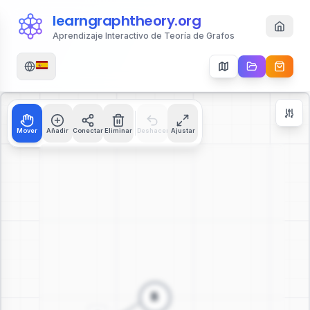
learngraphtheory.org
Aprendizaje Interactivo de Teoría de Grafos
Mover
Añadir
Conectar
Eliminar
Deshacer
Ajustar
Zoom Controls
+
−
112
%
Reiniciar Zoom
Centrar
Ajustar a Pantalla