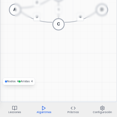
Cambiar a visualización 3D
Nodos
:
4
Aristas
:
4
Lecciones
Algoritmos
Práctica
Configuración