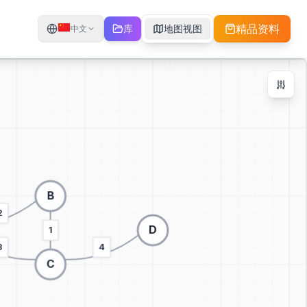
精品资料
库
地图视图
中文
Zoom Controls
Ctrl + / -
+
−
100
%
重置缩放
居中
适应屏幕
切换到3D可视化