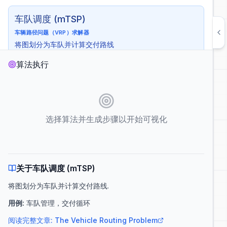
车队调度 (mTSP)
车辆路径问题（VRP）求解器
将图划分为车队并计算交付路线
时间
:
O(V²)
算法执行
空间
:
O(V)
用例
:
车队管理，交付循环
起始节点
Number of Fleets (m)
Auto
选择算法并生成步骤以开始可视化
Auto
10
自动播放
显示复杂度
生成步骤
关于车队调度 (mTSP)
将图划分为车队并计算交付路线
.
用例
:
车队管理，交付循环
阅读完整文章
:
The Vehicle Routing Problem