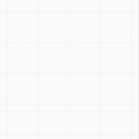
Zoom
:
Ctrl + / -
Reset
:
Ctrl + 0
Toggle
:
Ctrl + Shift + Z