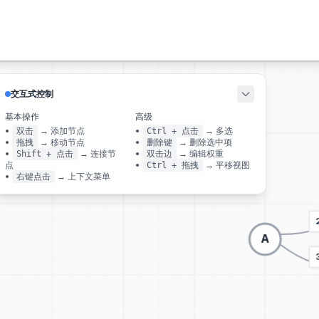
交互式控制
基本操作
高级
•
→
添加节点
•
→
多选
双击
Ctrl + 点击
•
→
移动节点
•
→
删除选中项
拖拽
删除键
•
→
连接节
•
→
编辑权重
Shift + 点击
双击边
点
•
→
平移视图
Ctrl + 拖拽
•
→
上下文菜单
右键点击