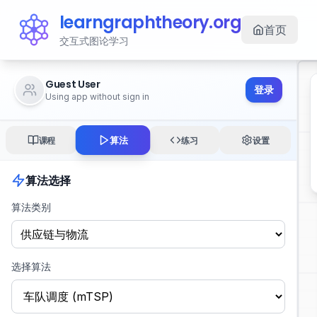
learngraphtheory.org
首页
交互式图论学习
Guest User
登录
Using app without sign in
算法
课程
练习
设置
算法选择
算法类别
选择算法