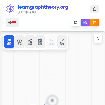
learngraphtheory.org
交互式图论学习
移动
添加
连接
删除
撤销
适应
Zoom Controls
+
−
112
%
重置缩放
居中
适应屏幕