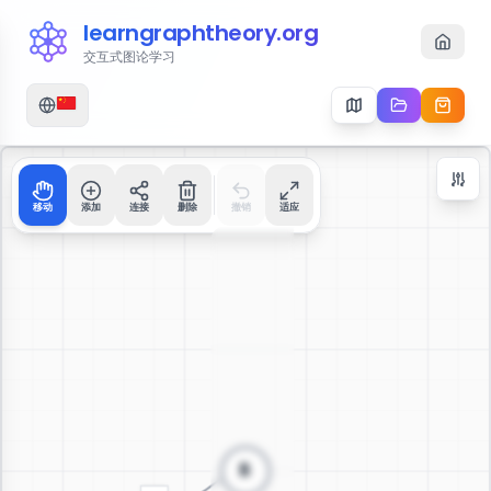
learngraphtheory.org
交互式图论学习
移动
添加
连接
删除
撤销
适应
Zoom Controls
+
−
112
%
重置缩放
居中
适应屏幕