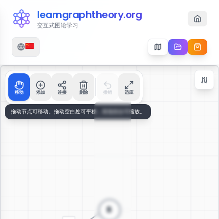
learngraphtheory.org
交互式图论学习
移动
添加
连接
删除
撤销
适应
Zoom Controls
+
−
112
%
重置缩放
居中
适应屏幕