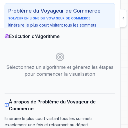
Problème du Voyageur de Commerce
SOLVEUR EN LIGNE DU VOYAGEUR DE COMMERCE
Itinéraire le plus court visitant tous les sommets
exactement une fois et retournant au départ
Exécution d'Algorithme
Temps
:
O(n²·2ⁿ)
Espace
:
O(n·2ⁿ)
Cas d'usage
:
Optimisation d'itinéraires, logistique, perçage
de circuits imprimés
Sélectionnez un algorithme et générez les étapes
Nœud de Départ :
pour commencer la visualisation
Lecture automatique
Afficher la complexité
Générer les Étapes de l'Algorithme
À propos de Problème du Voyageur de
Commerce
Itinéraire le plus court visitant tous les sommets
exactement une fois et retournant au départ
.