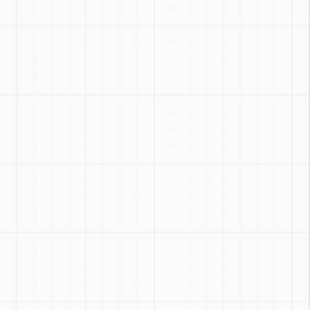
Zoom
:
Ctrl + / -
Réinitialiser
:
Ctrl + 0
Basculer
:
Ctrl + Shift + Z