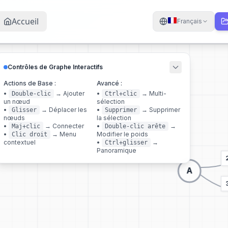
Accueil
Français
Contrôles de Graphe Interactifs
Actions de Base :
Avancé :
•
→
Ajouter
•
→
Multi-
Double-clic
Ctrl+clic
un nœud
sélection
•
→
Déplacer les
•
→
Supprimer
Glisser
Supprimer
nœuds
la sélection
•
→
Connecter
•
→
Maj+clic
Double-clic arête
•
→
Menu
Modifier le poids
Clic droit
contextuel
•
→
Ctrl+glisser
Panoramique