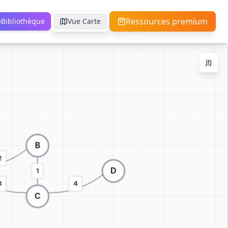
Ressources premium
Bibliothèque
Vue Carte
Contrôles de Zoom
Ctrl + / -
+
−
100
%
Réinitialiser
Centrer
Ajuster à l'Écran
Passer à la visualisation 3D