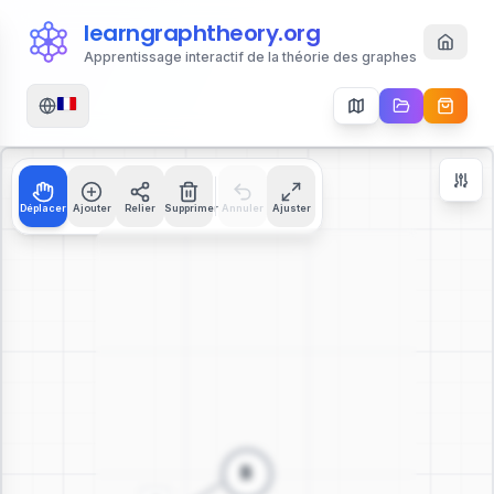
learngraphtheory.org
Apprentissage interactif de la théorie des graphes
Déplacer
Ajouter
Relier
Supprimer
Annuler
Ajuster
Contrôles de Zoom
+
−
112
%
Réinitialiser
Centrer
Ajuster à l'Écran