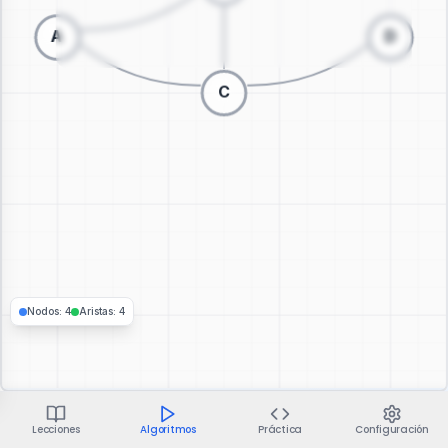
Cambiar a visualización 3D
Nodos
:
4
Aristas
:
4
Lecciones
Algoritmos
Práctica
Configuración