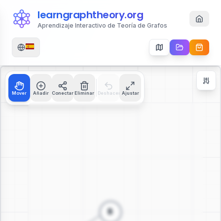
learngraphtheory.org
Aprendizaje Interactivo de Teoría de Grafos
Mover
Añadir
Conectar
Eliminar
Deshacer
Ajustar
Zoom Controls
+
−
112
%
Reiniciar Zoom
Centrar
Ajustar a Pantalla