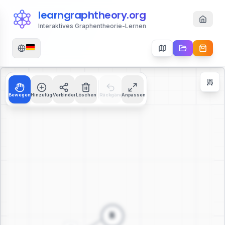
learngraphtheory.org
Interaktives Graphentheorie-Lernen
Bewegen
Hinzufügen
Verbinden
Löschen
Rückgängig
Anpassen
Zoom Controls
+
−
112
%
Zoom zurücksetzen
Zentrieren
An Bildschirm anpassen