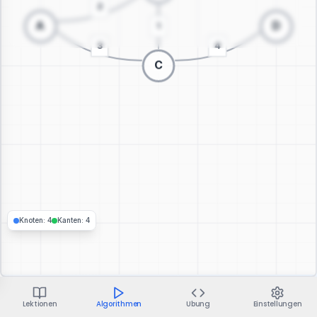
Zur 3D-Visualisierung wechseln
Knoten
:
4
Kanten
:
4
Lektionen
Algorithmen
Übung
Einstellungen