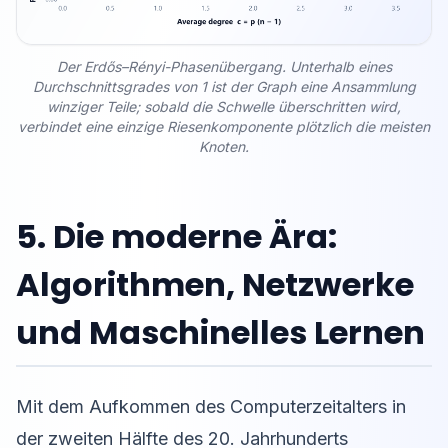
Der Erdős–Rényi-Phasenübergang. Unterhalb eines
Durchschnittsgrades von 1 ist der Graph eine Ansammlung
winziger Teile; sobald die Schwelle überschritten wird,
verbindet eine einzige Riesenkomponente plötzlich die meisten
Knoten.
5. Die moderne Ära:
Algorithmen, Netzwerke
und Maschinelles Lernen
Mit dem Aufkommen des Computerzeitalters in
der zweiten Hälfte des 20. Jahrhunderts