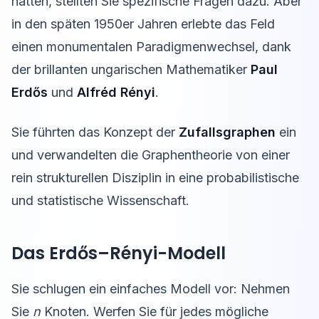
hatten, stellten Sie spezifische Fragen dazu. Aber
in den späten 1950er Jahren erlebte das Feld
einen monumentalen Paradigmenwechsel, dank
der brillanten ungarischen Mathematiker
Paul
Erdős
und
Alfréd Rényi
.
Sie führten das Konzept der
Zufallsgraphen
ein
und verwandelten die Graphentheorie von einer
rein strukturellen Disziplin in eine probabilistische
und statistische Wissenschaft.
Das Erdős–Rényi-Modell
Sie schlugen ein einfaches Modell vor: Nehmen
Sie
n
Knoten. Werfen Sie für jedes mögliche