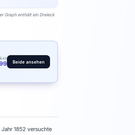
er Graph enthält ein Dreieck
$49
Beide ansehen
.99
m Jahr 1852 versuchte