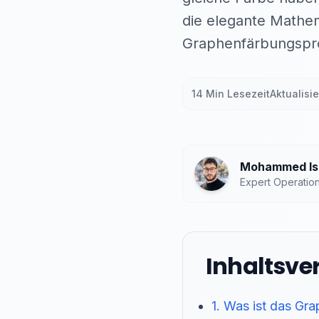
die elegante Mathem
Graphenfärbungspr
14 Min Lesezeit
Aktualisie
Mohammed Isl
Expert Operatio
Inhaltsve
1. Was ist das G