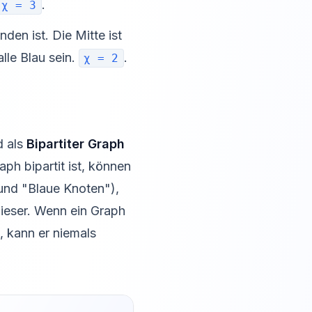
.
χ = 3
den ist. Die Mitte ist
lle Blau sein.
.
χ = 2
d als
Bipartiter Graph
ph bipartit ist, können
und "Blaue Knoten"),
ieser. Wenn ein Graph
, kann er niemals