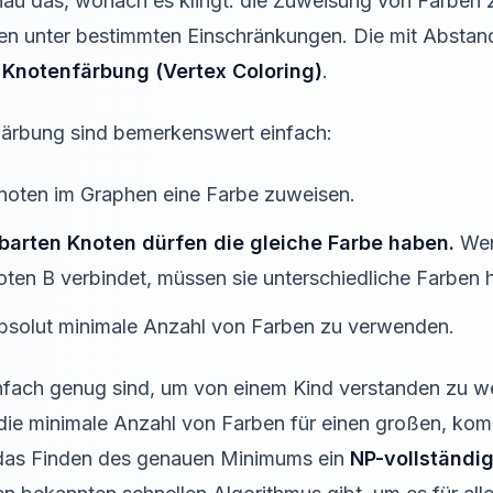
nau das, wonach es klingt: die Zuweisung von Farben
n unter bestimmten Einschränkungen. Die mit Abstand
e
Knotenfärbung (Vertex Coloring)
.
färbung sind bemerkenswert einfach:
noten im Graphen eine Farbe zuweisen.
barten Knoten dürfen die gleiche Farbe haben.
Wenn
oten B verbindet, müssen sie unterschiedliche Farben 
e absolut minimale Anzahl von Farben zu verwenden.
fach genug sind, um von einem Kind verstanden zu we
 die minimale Anzahl von Farben für einen großen, ko
t das Finden des genauen Minimums ein
NP-vollständi