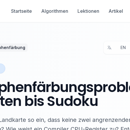
Startseite
Algorithmen
Lektionen
Artikel
phenfärbung
EN
n
phenfärbungsprobl
ten bis Sudoku
Landkarte so ein, dass keine zwei angrenzende
? Wie weist ein Compiler CPU-Register zu? En