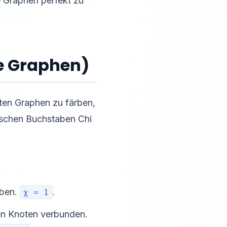
e Graphen perfekt zu
te Graphen)
ten Graphen zu färben,
ischen Buchstaben Chi
rben.
.
χ = 1
en Knoten verbunden.