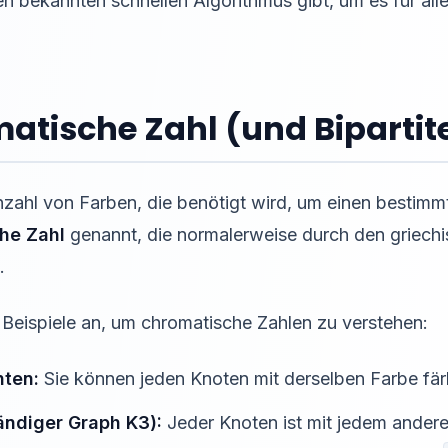
en bekannten schnellen Algorithmus gibt, um es für all
matische Zahl (und Biparti
zahl von Farben, die benötigt wird, um einen bestimm
he Zahl
genannt, die normalerweise durch den griech
.
 Beispiele an, um chromatische Zahlen zu verstehen:
nten:
Sie können jeden Knoten mit derselben Farbe fä
tändiger Graph K3):
Jeder Knoten ist mit jedem ander