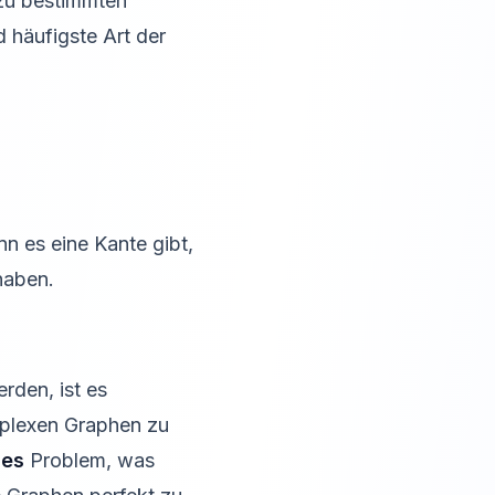
 zu bestimmten
 häufigste Art der
 es eine Kante gibt,
haben.
rden, ist es
mplexen Graphen zu
ges
Problem, was