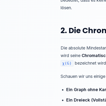
bedeutet, dass es kein
lösen.
2. Die Chro
Die absolute Mindestan
wird seine
Chromatisc
bezeichnet wird
χ(G)
Schauen wir uns einige
Ein Graph ohne Ka
Ein Dreieck (Volls