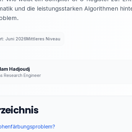
atik und die leistungsstarken Algorithmen hin
oblem.
rt: Juni 2026
Mittleres Niveau
am Hadjoudj
ns Research Engineer
rzeichnis
raphenfärbungsproblem?