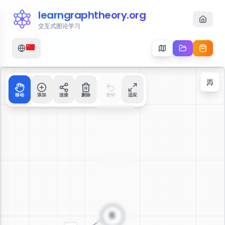
learngraphtheory.org
交互式图论学习
移动
添加
连接
删除
撤销
适应
Zoom Controls
+
−
112
%
重置缩放
居中
适应屏幕