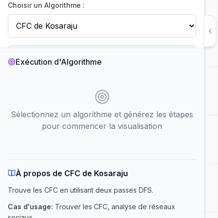
Choisir un Algorithme :
CFC de Kosaraju
Exécution d'Algorithme
DÉTECTEUR DE COMPOSANTES FORTEMENT CONNEXES
Trouve les CFC en utilisant deux passes DFS
Temps
:
O(V + E)
Espace
:
O(V)
Sélectionnez un algorithme et générez les étapes
Cas d'usage
:
Trouver les CFC, analyse de réseaux sociaux
pour commencer la visualisation
Nœud de Départ :
Lecture automatique
Afficher la complexité
À propos de CFC de Kosaraju
Générer les Étapes de l'Algorithme
Trouve les CFC en utilisant deux passes DFS
.
Cas d'usage
:
Trouver les CFC, analyse de réseaux
sociaux