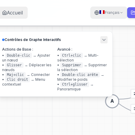
Accueil
Français
Contrôles de Graphe Interactifs
Actions de Base :
Avancé :
•
→
Ajouter
•
→
Multi-
Double-clic
Ctrl+clic
un nœud
sélection
•
→
Déplacer les
•
→
Supprimer
Glisser
Supprimer
nœuds
la sélection
•
→
Connecter
•
→
Maj+clic
Double-clic arête
•
→
Menu
Modifier le poids
Clic droit
contextuel
•
→
Ctrl+glisser
Panoramique