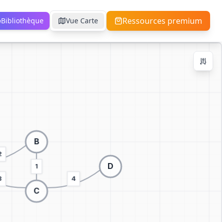
Ressources premium
Bibliothèque
Vue Carte
Contrôles de Zoom
Ctrl + / -
+
−
100
%
Réinitialiser
Centrer
Ajuster à l'Écran
Passer à la visualisation 3D