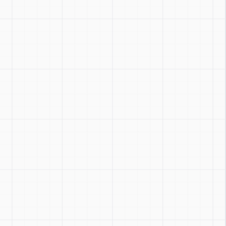
Zoom
:
Ctrl + / -
Réinitialiser
:
Ctrl + 0
Basculer
:
Ctrl + Shift + Z