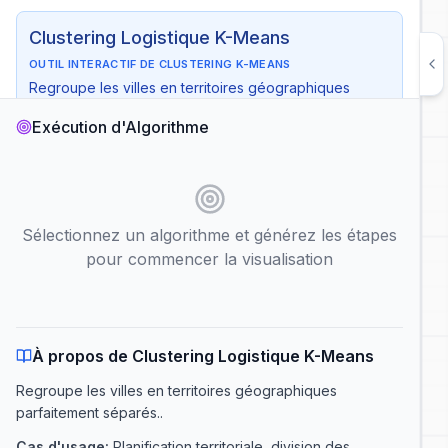
Clustering Logistique K-Means
OUTIL INTERACTIF DE CLUSTERING K-MEANS
Regroupe les villes en territoires géographiques
parfaitement séparés.
Exécution d'Algorithme
Temps
:
O(I * K * V)
Espace
:
O(K + V)
Cas d'usage
:
Planification territoriale, division des régions
pour les distributeurs
Sélectionnez un algorithme et générez les étapes
Nœud de Départ :
Number of Clusters
Auto
(K)
pour commencer la visualisation
Auto
10
Lecture automatique
Afficher la complexité
À propos de Clustering Logistique K-Means
Générer les Étapes de l'Algorithme
Regroupe les villes en territoires géographiques
parfaitement séparés.
.
Cas d'usage
:
Planification territoriale, division des