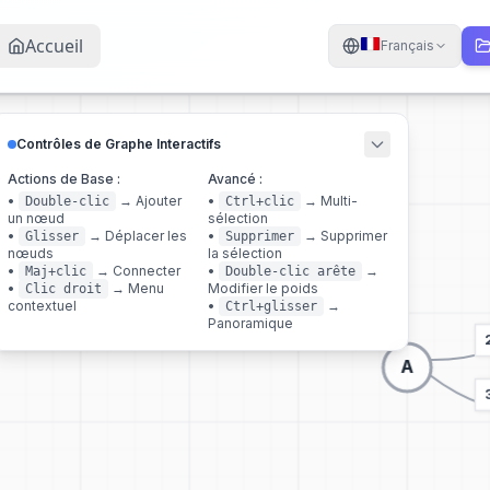
Accueil
Français
Contrôles de Graphe Interactifs
Actions de Base :
Avancé :
•
→
Ajouter
•
→
Multi-
Double-clic
Ctrl+clic
un nœud
sélection
•
→
Déplacer les
•
→
Supprimer
Glisser
Supprimer
nœuds
la sélection
•
→
Connecter
•
→
Maj+clic
Double-clic arête
•
→
Menu
Modifier le poids
Clic droit
contextuel
•
→
Ctrl+glisser
Panoramique