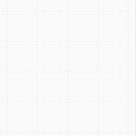
Zoom
:
Ctrl + / -
Réinitialiser
:
Ctrl + 0
Basculer
:
Ctrl + Shift + Z