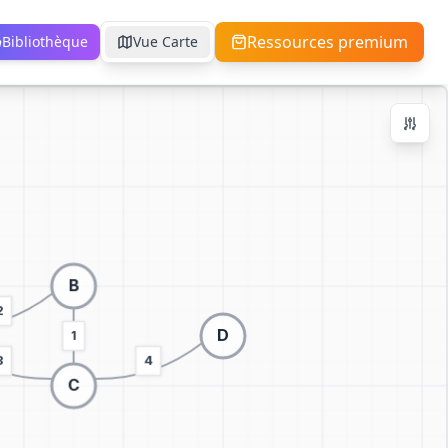
Ressources premium
Bibliothèque
Vue Carte
Contrôles de Zoom
Ctrl + / -
+
−
100
%
Réinitialiser
Centrer
Ajuster à l'Écran
Passer à la visualisation 3D