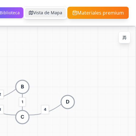
Materiales premium
Biblioteca
Vista de Mapa
Zoom Controls
Ctrl + / -
+
−
100
%
Reiniciar Zoom
Centrar
Ajustar a Pantalla
Cambiar a visualización 3D