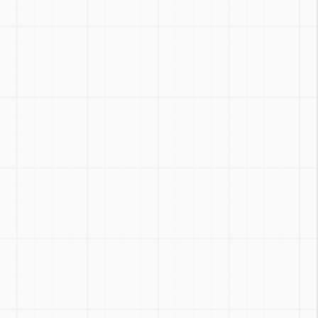
Zoom
:
Ctrl + / -
Reset
:
Ctrl + 0
Toggle
:
Ctrl + Shift + Z