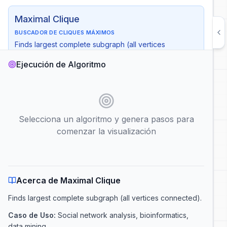
Maximal Clique
BUSCADOR DE CLIQUES MÁXIMOS
Finds largest complete subgraph (all vertices
connected)
Ejecución de Algoritmo
Tiempo
:
O(3ⁿ/³)
Espacio
:
O(V)
Caso de Uso
:
Social network analysis, bioinformatics, data
mining
Selecciona un algoritmo y genera pasos para
Nodo Inicial
comenzar la visualización
Reproducción Automática
Mostrar Complejidad
Generar Pasos
Acerca de Maximal Clique
Finds largest complete subgraph (all vertices connected)
.
Caso de Uso
:
Social network analysis, bioinformatics,
data mining