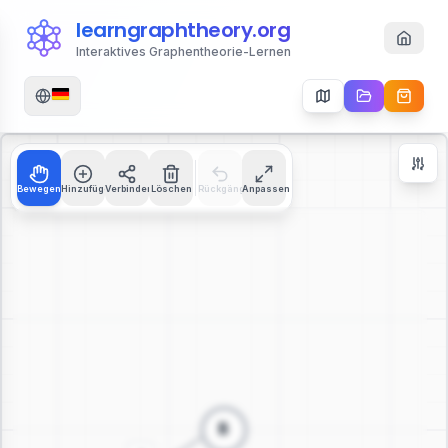
learngraphtheory.org
Interaktives Graphentheorie-Lernen
Bewegen
Hinzufügen
Verbinden
Löschen
Rückgängig
Anpassen
Zoom Controls
+
−
112
%
Zoom zurücksetzen
Zentrieren
An Bildschirm anpassen