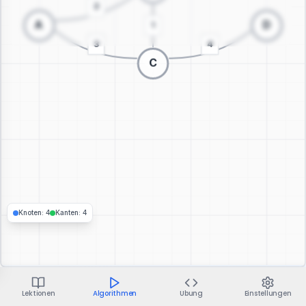
Zur 3D-Visualisierung wechseln
Knoten
:
4
Kanten
:
4
Lektionen
Algorithmen
Übung
Einstellungen