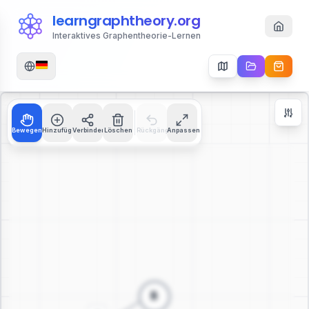
learngraphtheory.org
Interaktives Graphentheorie-Lernen
Bewegen
Hinzufügen
Verbinden
Löschen
Rückgängig
Anpassen
Zoom Controls
+
−
112
%
Zoom zurücksetzen
Zentrieren
An Bildschirm anpassen