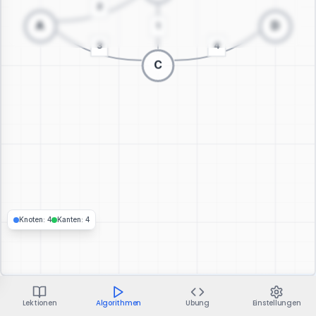
Zur 3D-Visualisierung wechseln
Knoten
:
4
Kanten
:
4
Lektionen
Algorithmen
Übung
Einstellungen